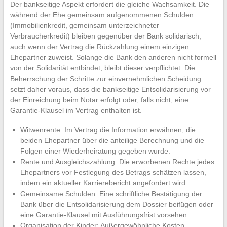
Der bankseitige Aspekt erfordert die gleiche Wachsamkeit. Die
während der Ehe gemeinsam aufgenommenen Schulden
(Immobilienkredit, gemeinsam unterzeichneter
Verbraucherkredit) bleiben gegenüber der Bank solidarisch,
auch wenn der Vertrag die Rückzahlung einem einzigen
Ehepartner zuweist. Solange die Bank den anderen nicht formell
von der Solidarität entbindet, bleibt dieser verpflichtet. Die
Beherrschung der Schritte zur einvernehmlichen Scheidung
setzt daher voraus, dass die bankseitige Entsolidarisierung vor
der Einreichung beim Notar erfolgt oder, falls nicht, eine
Garantie-Klausel im Vertrag enthalten ist.
Witwenrente: Im Vertrag die Information erwähnen, die
beiden Ehepartner über die anteilige Berechnung und die
Folgen einer Wiederheiratung gegeben wurde.
Rente und Ausgleichszahlung: Die erworbenen Rechte jedes
Ehepartners vor Festlegung des Betrags schätzen lassen,
indem ein aktueller Karrierebericht angefordert wird.
Gemeinsame Schulden: Eine schriftliche Bestätigung der
Bank über die Entsolidarisierung dem Dossier beifügen oder
eine Garantie-Klausel mit Ausführungsfrist vorsehen.
Organisation der Kinder: Außergewöhnliche Kosten