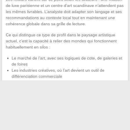
de luxe parisienne et un centre d’art scandinave n’attendent pas
les mêmes livrables. L’analyste doit adapter son langage et ses
recommandations au contexte local tout en maintenant une
cohérence globale dans sa grille de lecture.
Ce qui distingue ce type de profil dans le paysage artistique
actuel, c’est la capacité à relier des mondes qui fonctionnent
habituellement en silos :
Le marché de l’art, avec ses logiques de cote, de galeries et
de foires
Les industries créatives, où l’art devient un outil de
différenciation commerciale
La formation et la médiation, où l’enjeu est de rendre
accessible sans simplifier
Veronika Thielova occupe cette position de connecteur
entre ces trois sphères. Son parcours illustre une forme
d’influence qui ne passe ni par la célébrité médiatique ni par la
production d’œuvres, mais par la structuration même des
décisions culturelles prises par d’autres. Dans un secteur où la