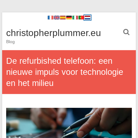
christopherplummer.eu
Blog
De refurbished telefoon: een
nieuwe impuls voor technologie
en het milieu