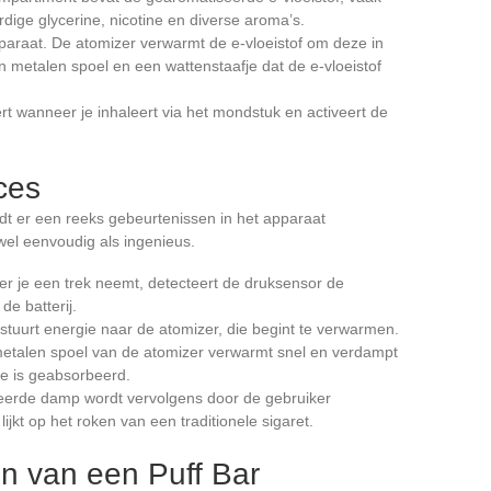
rdige glycerine, nicotine en diverse aroma’s.
apparaat. De atomizer verwarmt de e-vloeistof om deze in
n metalen spoel en een wattenstaafje dat de e-vloeistof
rt wanneer je inhaleert via het mondstuk en activeert de
ces
rdt er een reeks gebeurtenissen in het apparaat
wel eenvoudig als ingenieus.
r je een trek neemt, detecteert de druksensor de
de batterij.
j stuurt energie naar de atomizer, die begint te verwarmen.
metalen spoel van de atomizer verwarmt snel en verdampt
je is geabsorbeerd.
eerde damp wordt vervolgens door de gebruiker
ijkt op het roken van een traditionele sigaret.
n van een Puff Bar