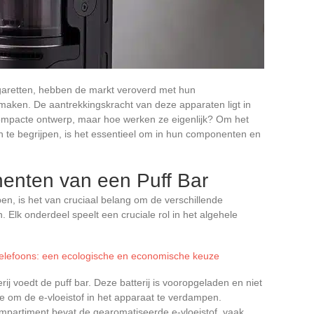
igaretten, hebben de markt veroverd met hun
aken. De aantrekkingskracht van deze apparaten ligt in
compacte ontwerp, maar hoe werken ze eigenlijk? Om het
 te begrijpen, is het essentieel om in hun componenten en
enten van een Puff Bar
en, is het van cruciaal belang om de verschillende
 Elk onderdeel speelt een cruciale rol in het algehele
telefoons: een ecologische en economische keuze
erij voedt de puff bar. Deze batterij is vooropgeladen en niet
e om de e-vloeistof in het apparaat te verdampen.
ompartiment bevat de gearomatiseerde e-vloeistof, vaak