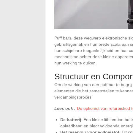
Puff bars, deze wegwerp elektronische s
gebruiksgemak en hun brede scala aan sm
hun schijnbare toegankelijkheid en hun 
mechanisme achter deze kleine apparaten
hun werking te duiken.
Structuur en Compon
Om de werking van een puff bar te begrijp
elementen die het samenstellen te kennen.
verdampingsproces.
Lees ook :
De opkomst van refurbished 
De batterij
: Een kleine lithium-ion batt
oplaadbaar, en biedt voldoende energi
Het reservoir voor e-vloeistof
: Dit c