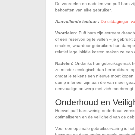
De voordelen en nadelen van puff bars zijn
behoeften van elke gebruiker.
Aanvullende lectuur :
De uitdagingen van
Voordelen:
Puff bars zijn extreem draagb
of een reservoir bij te vullen – je gebrui
smaken, waardoor gebruikers hun damper
relatief lage initiële kosten maken ze een
Nadelen:
Ondanks hun gebruiksgemak he
ze minder ecologisch dan herbruikbare ap
omdat je telkens een nieuwe moet kopen w
damp inferieur zijn aan die van meer ge
eenvoudige ontwerp met zich meebrengt.
Onderhoud en Veilig
Hoewel puff bars weinig onderhoud vere
optimaliseren en de veiligheid van de ge
Voor een optimale gebruikservaring is he
bewaren en deze onder normale omstandig