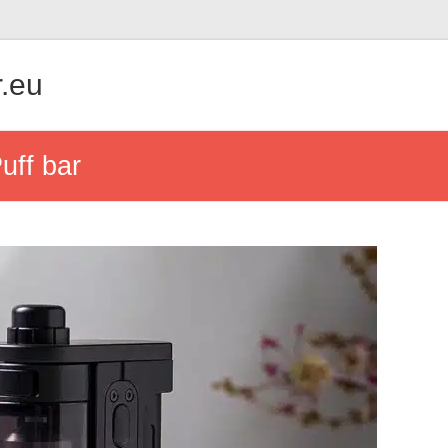
.eu
uff bar