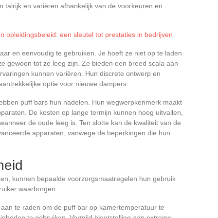
 talrijk en variëren afhankelijk van de voorkeuren en
 opleidingsbeleid: een sleutel tot prestaties in bedrijven
aar en eenvoudig te gebruiken. Je hoeft ze niet op te laden
kt ze gewoon tot ze leeg zijn. Ze bieden een breed scala aan
varingen kunnen variëren. Hun discrete ontwerp en
 aantrekkelijke optie voor nieuwe dampers.
bben puff bars hun nadelen. Hun wegwerpkenmerk maakt
paraten. De kosten op lange termijn kunnen hoog uitvallen,
anneer de oude leeg is. Ten slotte kan de kwaliteit van de
avanceerde apparaten, vanwege de beperkingen die hun
heid
isen, kunnen bepaalde voorzorgsmaatregelen hun gebruik
bruiker waarborgen.
t aan te raden om de puff bar op kamertemperatuur te
heden te gebruiken. Vermijd blootstelling aan extreme