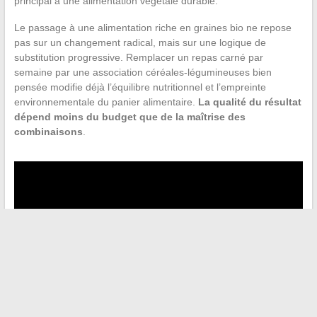
principal à une alimentation végétale durable.
Le passage à une alimentation riche en graines bio ne repose
pas sur un changement radical, mais sur une logique de
substitution progressive. Remplacer un repas carné par
semaine par une association céréales-légumineuses bien
pensée modifie déjà l’équilibre nutritionnel et l’empreinte
environnementale du panier alimentaire.
La qualité du résultat
dépend moins du budget que de la maîtrise des
combinaisons
.