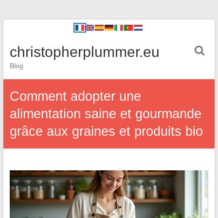
christopherplummer.eu
Blog
Comment adopter une
alimentation saine et gourmande
grâce aux graines et produits bio