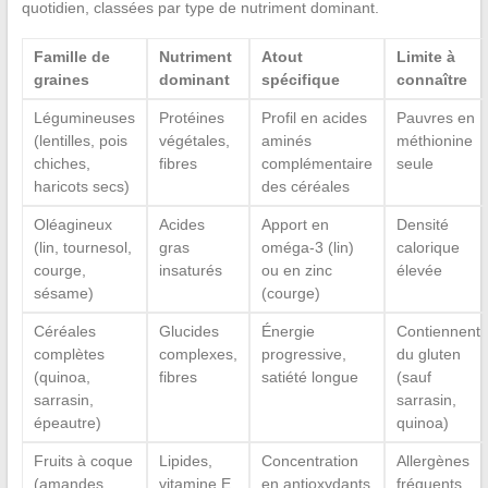
quotidien, classées par type de nutriment dominant.
Famille de
Nutriment
Atout
Limite à
graines
dominant
spécifique
connaître
Légumineuses
Protéines
Profil en acides
Pauvres en
(lentilles, pois
végétales,
aminés
méthionine
chiches,
fibres
complémentaire
seule
haricots secs)
des céréales
Oléagineux
Acides
Apport en
Densité
(lin, tournesol,
gras
oméga-3 (lin)
calorique
courge,
insaturés
ou en zinc
élevée
sésame)
(courge)
Céréales
Glucides
Énergie
Contiennent
complètes
complexes,
progressive,
du gluten
(quinoa,
fibres
satiété longue
(sauf
sarrasin,
sarrasin,
épeautre)
quinoa)
Fruits à coque
Lipides,
Concentration
Allergènes
(amandes,
vitamine E
en antioxydants
fréquents