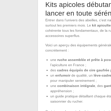
Kits apicoles débutan
lancer en toute sérén
Entrer dans l’univers des abeilles, c’est 
surtout les premiers mois. Le
kit apicult
cohérente tous les fondamentaux, de la ruc
accessoires superflus.
Voici un aperçu des équipements généra
concrètement :
une
ruche assemblée et prête à pos
l’apiculture en France ;
des
cadres équipés de cire gaufrée
p
un
enfumoir
de qualité, un
lève-cadr
pour manipuler sereinement ;
une
combinaison intégrale
, des
gan
appréhension ;
un guide pratique détaillant chaque éta
saisonnier du rucher.