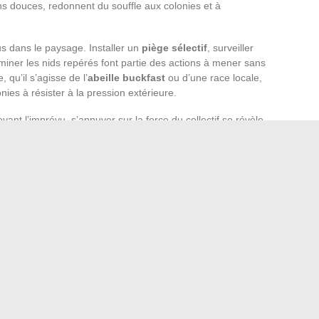
ons douces, redonnent du souffle aux colonies et à
us dans le paysage. Installer un
piège sélectif
, surveiller
miner les nids repérés font partie des actions à mener sans
 qu’il s’agisse de l’
abeille buckfast
ou d’une race locale,
ies à résister à la pression extérieure.
vant l’imprévu, s’appuyer sur la force du collectif se révèle
teur
, prendre part à un
rucher école
, s’engager dans un
icole
ouvre l’accès à des échanges, des conseils concrets
nt contribue à dessiner l’avenir de votre rucher.
rès saison, guidée par la passion et une vigilance
t le reflet du soin et de la rigueur apportés à ce petit
 terrasse et jardin avec élégance et fonctionnalité