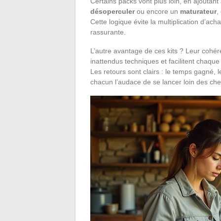
Certains packs vont plus loin, en ajoutant à
désoperculer
ou encore un
maturateur
,
Cette logique évite la multiplication d’ac
rassurante.
L’autre avantage de ces kits ? Leur cohér
inattendus techniques et facilitent chaque 
Les retours sont clairs : le temps gagné,
chacun l’audace de se lancer loin des che