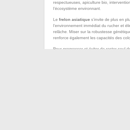
respectueuses, apiculture bio, interventi
l’écosystème environnant.
Le
frelon asiatique
s’invite de plus en pl
l’environnement immédiat du rucher et éli
relâche. Miser sur la robustesse génétique,
renforce également les capacités des colon
Pour progresser et éviter de rester seul de
décisif. S’inscrire à une
formation apicul
syndicat apicole
ou une
association ap
et des retours de terrain précieux.
Au final, chaque geste et chaque équipeme
L’expérience apicole s’enrichit, saison ap
quotidienne. Et chaque vol d’abeille devien
monde, fragile mais fascinant.
←
Astuces incontournables pour aménager