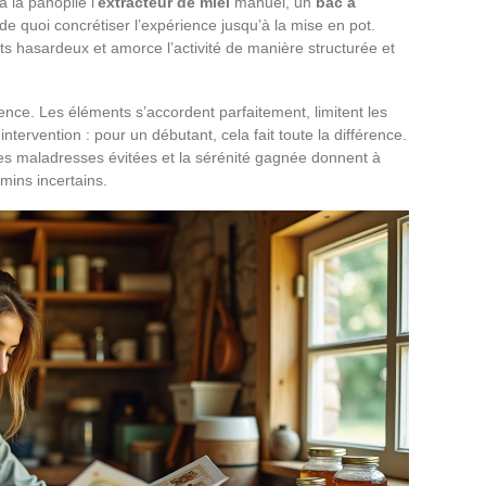
 la panoplie l’
extracteur de miel
manuel, un
bac à
 de quoi concrétiser l’expérience jusqu’à la mise en pot.
hats hasardeux et amorce l’activité de manière structurée et
ence. Les éléments s’accordent parfaitement, limitent les
intervention : pour un débutant, cela fait toute la différence.
 les maladresses évitées et la sérénité gagnée donnent à
mins incertains.