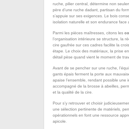
ruche, pilier central, détermine non seulem
père d’une ruche dadant, partisan du form
s’appuie sur ses exigences. Le bois cons
isolation naturelle et son endurance face
Parmi les pièces maîtresses, citons les
co
l’organisation intérieure se structure, la réc
cire gaufrée sur ces cadres facilite la cr
étape. Le choix des matériaux, la prise 
détail pèse quand vient le moment de travai
Avant de se pencher sur une ruche, l’éq
gants épais ferment la porte aux mauvaises
apaise l’ensemble, rendant possible une i
accompagné de la brosse à abeilles, perme
et la qualité de la cire.
Pour s’y retrouver et choisir judicieuseme
une sélection pertinente de matériels, pens
opérationnels en font une ressource appré
apicole.