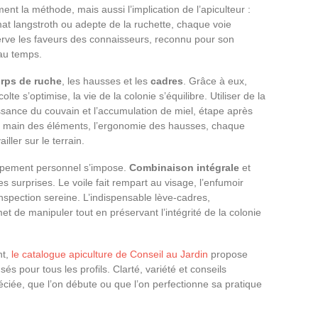
ent la méthode, mais aussi l’implication de l’apiculteur :
at langstroth ou adepte de la ruchette, chaque voie
erve les faveurs des connaisseurs, reconnu pour son
 au temps.
rps de ruche
, les hausses et les
cadres
. Grâce à eux,
olte s’optimise, la vie de la colonie s’équilibre. Utiliser de la
oissance du couvain et l’accumulation de miel, étape après
en main des éléments, l’ergonomie des hausses, chaque
ller sur le terrain.
uipement personnel s’impose.
Combinaison intégrale
et
 surprises. Le voile fait rempart au visage, l’enfumoir
nspection sereine. L’indispensable lève-cadres,
t de manipuler tout en préservant l’intégrité de la colonie
nt,
le catalogue apiculture de Conseil au Jardin
propose
és pour tous les profils. Clarté, variété et conseils
ciée, que l’on débute ou que l’on perfectionne sa pratique