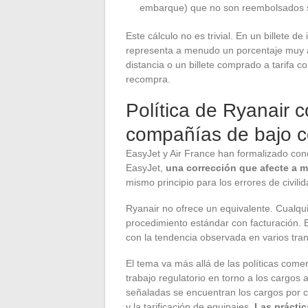
embarque) que no son reembolsados si
Este cálculo no es trivial. En un billete
representa a menudo un porcentaje muy a
distancia o un billete comprado a tarifa c
recompra.
Política de Ryanair 
compañías de bajo c
EasyJet y Air France han formalizado con
EasyJet,
una corrección que afecte a m
mismo principio para los errores de civili
Ryanair no ofrece un equivalente. Cualquie
procedimiento estándar con facturación. 
con la tendencia observada en varios tra
El tema va más allá de las políticas come
trabajo regulatorio en torno a los cargos 
señaladas se encuentran los cargos por 
y la tarificación de equipajes.
Las prácti