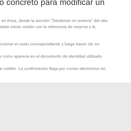
o concreto para modificar un
en línea, desde la sección “Gestionar mi reserva” del sitio
debe iniciar sesión con la referencia de reserva y la
ccionar el vuelo correspondiente y luego hacer clic en
 como aparece en el documento de identidad utilizado
e crédito. La confirmación llega por correo electrónico en
del check-in en línea
, que generalmente se abre unos
 el check-in y generada la tarjeta de embarque, el cambio
la interfaz en línea. En ese caso, hay que contactar al
onga el procedimiento.
tamente con la identificación presentada al embarque. Una
mbre en la tarjeta de embarque y el pasaporte puede
 la puerta de embarque, sin posibilidad de recurso en el