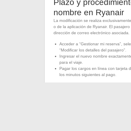
Plazo y procedimient
nombre en Ryanair
La modificación se realiza exclusivamente 
o de la aplicación de Ryanair. El pasajero 
dirección de correo electrónico asociada.
Acceder a “Gestionar mi reserva”, sele
“Modificar los detalles del pasajero”.
Ingresar el nuevo nombre exactamente
para el viaje.
Pagar los cargos en línea con tarjeta d
los minutos siguientes al pago.
La modificación debe realizarse antes 
días antes de la salida. Una vez validado
de nombre ya no es accesible a través de 
servicio al cliente, lo que complica y prol
El nombre modificado debe coincidir exac
divergencia, incluso mínima, entre el no
resultar en un rechazo en el mostrador de