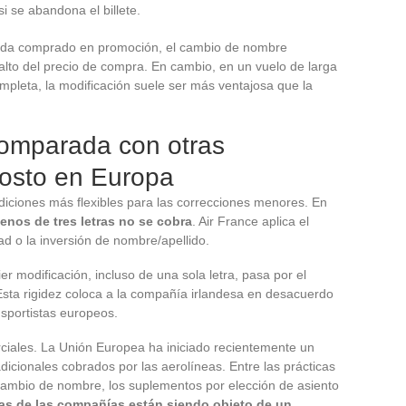
 se abandona el billete.
 de ida comprado en promoción, el cambio de nombre
lto del precio de compra. En cambio, en un vuelo de larga
ompleta, la modificación suele ser más ventajosa que la
comparada con otras
osto en Europa
diciones más flexibles para las correcciones menores. En
enos de tres letras no se cobra
. Air France aplica el
dad o la inversión de nombre/apellido.
r modificación, incluso de una sola letra, pasa por el
Esta rigidez coloca a la compañía irlandesa en desacuerdo
nsportistas europeos.
rciales. La Unión Europea ha iniciado recientemente un
adicionales cobrados por las aerolíneas. Entre las prácticas
cambio de nombre, los suplementos por elección de asiento
cas de las compañías están siendo objeto de un