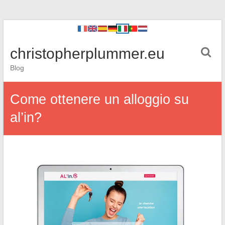
christopherplummer.eu
Blog
Come ottenere un alloggio su
al’in?