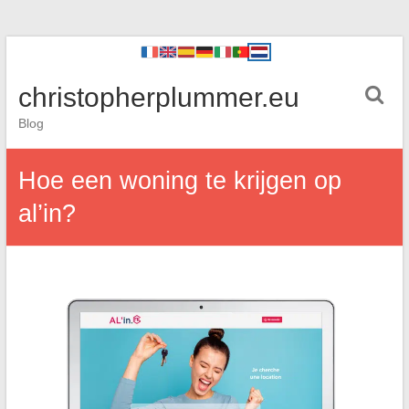
christopherplummer.eu
Blog
Hoe een woning te krijgen op
al’in?