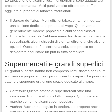
Le tabaccherie e alcuni chioschi di giornali si sono adattati alla
crescente domanda. Molti punti vendita offrono ora puff in
aggiunta ai prodotti di tabacco tradizionali.
Il Bureau de Tabac: Molti uffici di tabacco hanno integrato
una sezione dedicata ai prodotti di vape. Qui troverete
generalmente marche popolari e alcuni sapori classici.
I chioschi di giornali: Sebbene meno forniti rispetto ai negozi
specializzati, alcuni chioschi di giornali offrono anche alcune
opzioni. Questo può essere una soluzione pratica se
desiderate acquistare un puff in tutta semplicità.
Supermercati e grandi superfici
Le grandi superfici hanno ben compreso l’entusiasmo per i puff
e iniziano a proporre questi prodotti nei loro reparti. Le principali
catene dispongono ora di uno spazio dedicato alla vape.
Carrefour: Questa catena di supermercati offre una
selezione di puff tra altri prodotti di svapo. Qui troverete
marche comuni e alcuni sapori popolari.
Auchan: Auchan ha seguito la tendenza e propone anche
puff nei suoi reparti. La varietà può essere meno ampia