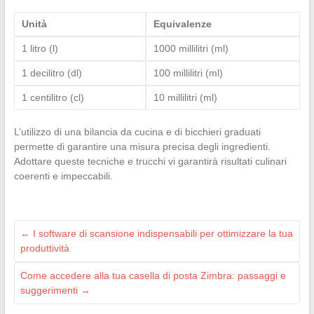
Unità
Equivalenze
1 litro (l)
1000 millilitri (ml)
1 decilitro (dl)
100 millilitri (ml)
1 centilitro (cl)
10 millilitri (ml)
L’utilizzo di una bilancia da cucina e di bicchieri graduati
permette di garantire una misura precisa degli ingredienti.
Adottare queste tecniche e trucchi vi garantirà risultati culinari
coerenti e impeccabili.
←
I software di scansione indispensabili per ottimizzare la tua
produttività
Come accedere alla tua casella di posta Zimbra: passaggi e
suggerimenti
→