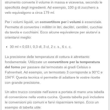
strumento converte il volume in massa e viceversa, secondo le
specificità degli ingredienti. Ad esempio, 100 g di zucchero a
velo equivalgono a circa 179 ml.
Per i volumi liquidi, un
convertitore per i volumi
è essenziale.
Permette di convertire i millilitri in litri, decilitri, centilitri, cucchiai
da tavola e cucchiaini. Ecco alcune equivalenze per aiutarvi a
orientarvi meglio:
30 ml = 0,03 l, 0,3 dl, 3 cl, 2 c. s., 6 c. c.
La precisione delle temperature di cottura è altrettanto
fondamentale. Utilizzate un
convertitore per la temperatura
del forno
per passare dal termostato ai gradi Celsius o
Fahrenheit. Ad esempio, un termostato 3 corrisponde a 90°C e
194°F. Questa tecnica vi permette di adattare le vostre ricette
con grande precisione.
Un altro trucco consiste nell’avere a portata di mano una tabella
di conversione nella vostra cucina. Questa tabella può includere
le conversioni più comuni e farvi risparmiare tempo. Ecco un
esempio di tabella utile: