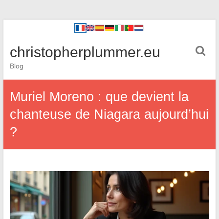
christopherplummer.eu
Blog
Muriel Moreno : que devient la
chanteuse de Niagara aujourd’hui
?