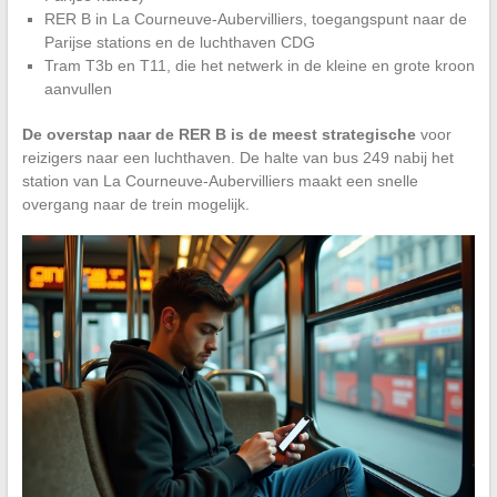
RER B in La Courneuve-Aubervilliers, toegangspunt naar de
Parijse stations en de luchthaven CDG
Tram T3b en T11, die het netwerk in de kleine en grote kroon
aanvullen
De overstap naar de RER B is de meest strategische
voor
reizigers naar een luchthaven. De halte van bus 249 nabij het
station van La Courneuve-Aubervilliers maakt een snelle
overgang naar de trein mogelijk.