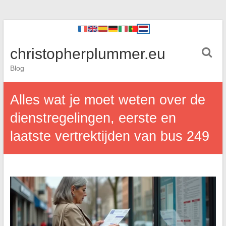
christopherplummer.eu
Blog
Alles wat je moet weten over de
dienstregelingen, eerste en
laatste vertrektijden van bus 249