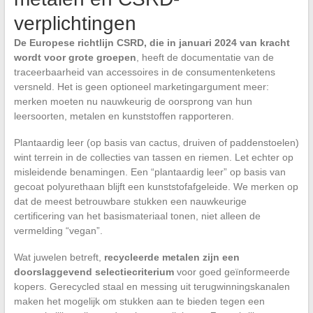
verplichtingen
De Europese richtlijn CSRD, die in januari 2024 van kracht
wordt voor grote groepen
, heeft de documentatie van de
traceerbaarheid van accessoires in de consumentenketens
versneld. Het is geen optioneel marketingargument meer:
merken moeten nu nauwkeurig de oorsprong van hun
leersoorten, metalen en kunststoffen rapporteren.
Plantaardig leer (op basis van cactus, druiven of paddenstoelen)
wint terrein in de collecties van tassen en riemen. Let echter op
misleidende benamingen. Een “plantaardig leer” op basis van
gecoat polyurethaan blijft een kunststofafgeleide. We merken op
dat de meest betrouwbare stukken een nauwkeurige
certificering van het basismateriaal tonen, niet alleen de
vermelding “vegan”.
Wat juwelen betreft,
recycleerde metalen zijn een
doorslaggevend selectiecriterium
voor goed geïnformeerde
kopers. Gerecycled staal en messing uit terugwinningskanalen
maken het mogelijk om stukken aan te bieden tegen een