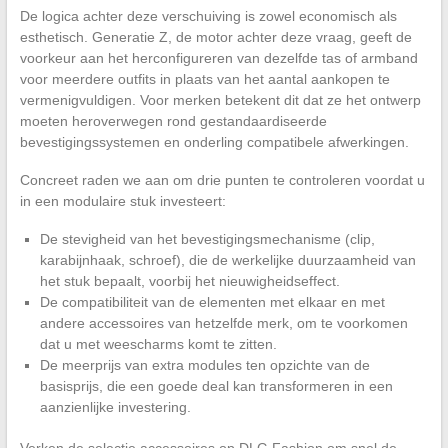
De logica achter deze verschuiving is zowel economisch als
esthetisch. Generatie Z, de motor achter deze vraag, geeft de
voorkeur aan het herconfigureren van dezelfde tas of armband
voor meerdere outfits in plaats van het aantal aankopen te
vermenigvuldigen. Voor merken betekent dit dat ze het ontwerp
moeten heroverwegen rond gestandaardiseerde
bevestigingssystemen en onderling compatibele afwerkingen.
Concreet raden we aan om drie punten te controleren voordat u
in een modulaire stuk investeert:
De stevigheid van het bevestigingsmechanisme (clip,
karabijnhaak, schroef), die de werkelijke duurzaamheid van
het stuk bepaalt, voorbij het nieuwigheidseffect.
De compatibiliteit van de elementen met elkaar en met
andere accessoires van hetzelfde merk, om te voorkomen
dat u met weescharms komt te zitten.
De meerprijs van extra modules ten opzichte van de
basisprijs, die een goede deal kan transformeren in een
aanzienlijke investering.
Verken de selectie accessoires op DLG Fashion om snel de