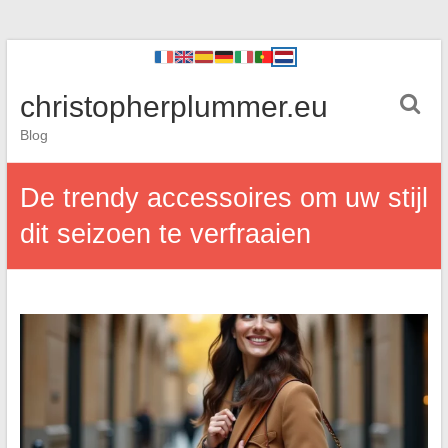
christopherplummer.eu
Blog
De trendy accessoires om uw stijl
dit seizoen te verfraaien