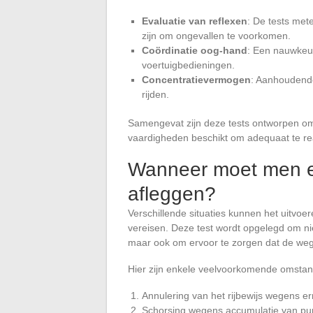
Evaluatie van reflexen
: De tests mete
zijn om ongevallen te voorkomen.
Coördinatie oog-hand
: Een nauwkeur
voertuigbedieningen.
Concentratievermogen
: Aanhoudende
rijden.
Samengevat zijn deze tests ontworpen om
vaardigheden beschikt om adequaat te r
Wanneer moet men e
afleggen?
Verschillende situaties kunnen het uitvoe
vereisen. Deze test wordt opgelegd om niet
maar ook om ervoor te zorgen dat de wegen
Hier zijn enkele veelvoorkomende omstand
Annulering van het rijbewijs wegens er
Schorsing wegens accumulatie van pu