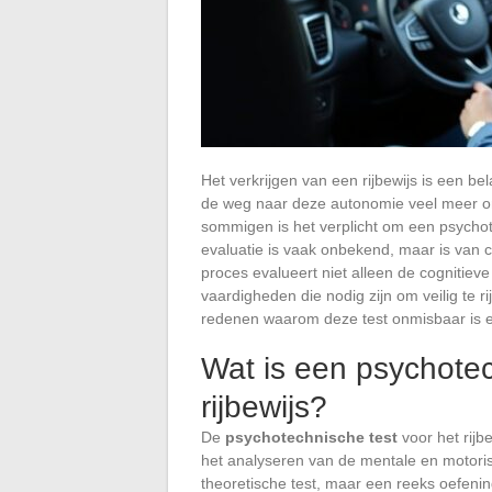
Het verkrijgen van een rijbewijs is een bel
de weg naar deze autonomie veel meer om
sommigen is het verplicht om een psychotec
evaluatie is vaak onbekend, maar is van cr
proces evalueert niet alleen de cognitie
vaardigheden die nodig zijn om veilig te 
redenen waarom deze test onmisbaar is en
Wat is een psychotec
rijbewijs?
De
psychotechnische test
voor het rijb
het analyseren van de mentale en motoris
theoretische test, maar een reeks oefeni