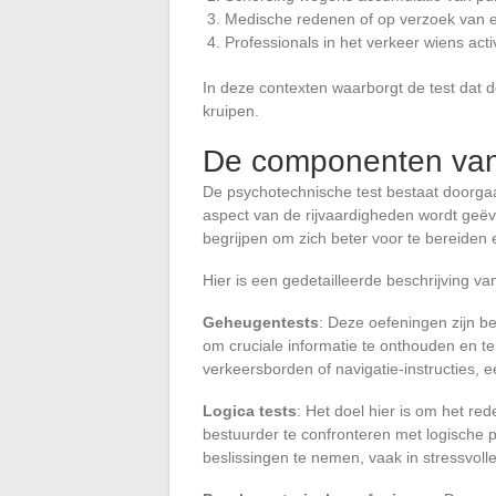
Medische redenen of op verzoek van e
Professionals in het verkeer wiens act
In deze contexten waarborgt de test dat de
kruipen.
De componenten van 
De psychotechnische test bestaat doorgaans
aspect van de rijvaardigheden wordt geë
begrijpen om zich beter voor te bereiden 
Hier is een gedetailleerde beschrijving van
Geheugentests
: Deze oefeningen zijn 
om cruciale informatie te onthouden en t
verkeersborden of navigatie-instructies,
Logica tests
: Het doel hier is om het r
bestuurder te confronteren met logische 
beslissingen te nemen, vaak in stressvolle