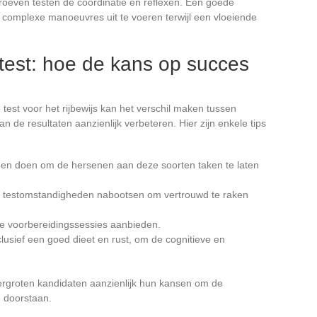
roeven testen de coördinatie en reflexen. Een goede
m complexe manoeuvres uit te voeren terwijl een vloeiende
test: hoe de kans op succes
est voor het rijbewijs kan het verschil maken tussen
 de resultaten aanzienlijk verbeteren. Hier zijn enkele tips
gen doen om de hersenen aan deze soorten taken te laten
e testomstandigheden nabootsen om vertrouwd te raken
ve voorbereidingssessies aanbieden.
lusief een goed dieet en rust, om de cognitieve en
ergroten kandidaten aanzienlijk hun kansen om de
e doorstaan.