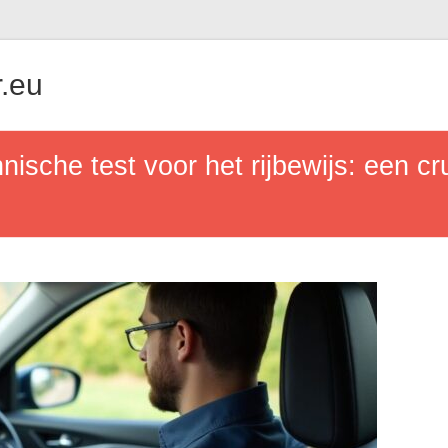
.eu
ische test voor het rijbewijs: een cr