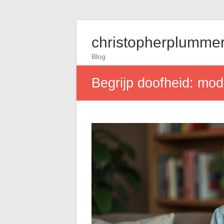
christopherplummer
Blog
Begrijp doofheid: mod