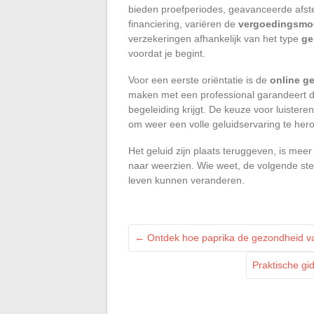
bieden proefperiodes, geavanceerde afste
financiering, variëren de
vergoedingsmod
verzekeringen afhankelijk van het type
ge
voordat je begint.
Voor een eerste oriëntatie is de
online g
maken met een professional garandeert da
begeleiding krijgt. De keuze voor luistere
om weer een volle geluidservaring te her
Het geluid zijn plaats teruggeven, is me
naar weerzien. Wie weet, de volgende stem
leven kunnen veranderen.
←
Ontdek hoe paprika de gezondheid van 
Praktische gi