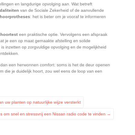
llingen en langdurige opvolging aan. Wat betreft
aliteiten
van de Sociale Zekerheid of de aanvullende
hoorprotheses
: het is beter om je vooraf te informeren
ehoortest
een praktische optie. Vervolgens een afspraak
t je een op maat gemaakte afstelling en solide
n is inzetten op zorgvuldige opvolging en de mogelijkheid
ontdekken.
er dan een herwonnen comfort: soms is het de deur openen
 die je duidelijk hoort, zou wel eens de loop van een
uw planten op natuurlijke wijze versterkt
ds om snel en stressvrij een Nissan radio code te vinden
→