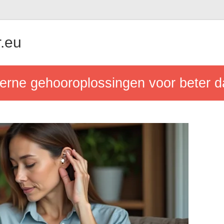
.eu
erne gehooroplossingen voor beter d