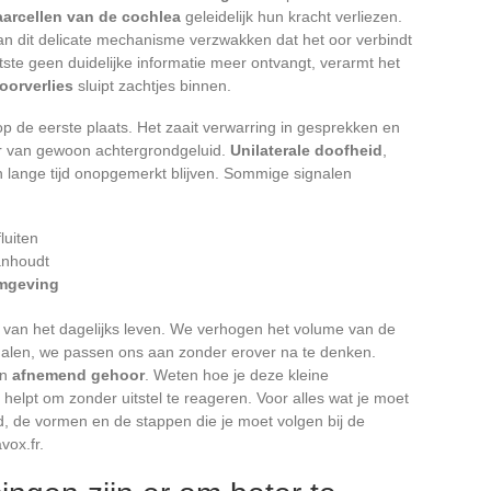
aarcellen van de cochlea
geleidelijk hun kracht verliezen.
kan dit delicate mechanisme verzwakken dat het oor verbindt
ste geen duidelijke informatie meer ontvangt, verarmt het
oorverlies
sluipt zachtjes binnen.
p de eerste plaats. Het zaait verwarring in gesprekken en
 van gewoon achtergrondgeluid.
Unilaterale doofheid
,
an lange tijd onopgemerkt blijven. Sommige signalen
luiten
anhoudt
omgeving
 van het dagelijks leven. We verhogen het volume van de
halen, we passen ons aan zonder erover na te denken.
en
afnemend gehoor
. Weten hoe je deze kleine
, helpt om zonder uitstel te reageren. Voor alles wat je moet
 de vormen en de stappen die je moet volgen bij de
vox.fr.