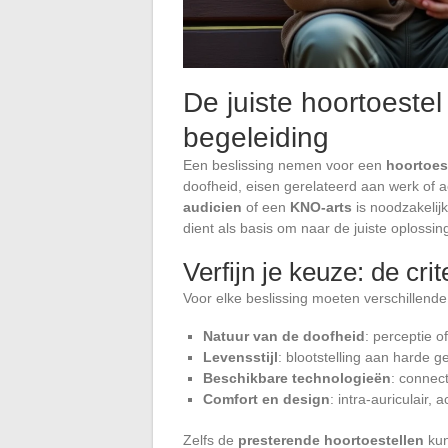
De juiste hoortoestel 
begeleiding
Een beslissing nemen voor een
hoortoes
doofheid, eisen gerelateerd aan werk of ac
audicien
of een
KNO-arts
is noodzakelij
dient als basis om naar de juiste oplossing
Verfijn je keuze: de cr
Voor elke beslissing moeten verschillende
Natuur van de doofheid
: perceptie of
Levensstijl
: blootstelling aan harde g
Beschikbare technologieën
: connect
Comfort en design
: intra-auriculair,
Zelfs de
presterende hoortoestellen
kun