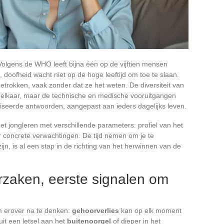
te. Volgens de WHO leeft bijna één op de vijftien mensen
 doofheid wacht niet op de hoge leeftijd om toe te slaan.
trokken, vaak zonder dat ze het weten. De diversiteit van
r elkaar, maar de technische en medische vooruitgangen
eerde antwoorden, aangepast aan ieders dagelijks leven.
oet jongleren met verschillende parameters: profiel van het
er concrete verwachtingen. De tijd nemen om je te
jn, is al een stap in de richting van het herwinnen van de
rzaken, eerste signalen om
om erover na te denken:
gehoorverlies
kan op elk moment
uit een letsel aan het
buitenoorgel
of dieper in het