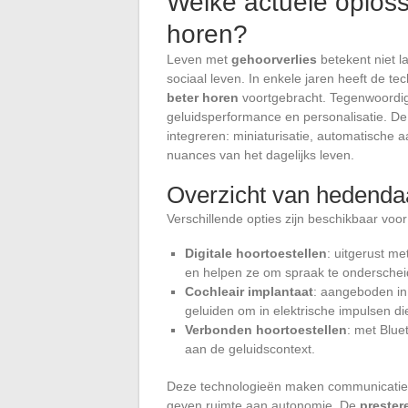
Welke actuele oploss
horen?
Leven met
gehoorverlies
betekent niet l
sociaal leven. In enkele jaren heeft de 
beter horen
voortgebracht. Tegenwoord
geluidsperformance en personalisatie. D
integreren: miniaturisatie, automatisch
nuances van het dagelijks leven.
Overzicht van hedenda
Verschillende opties zijn beschikbaar voo
Digitale hoortoestellen
: uitgerust m
en helpen ze om spraak te onderschei
Cochleair implantaat
: aangeboden in
geluiden om in elektrische impulsen d
Verbonden hoortoestellen
: met Blue
aan de geluidscontext.
Deze technologieën maken communicatie o
geven ruimte aan autonomie. De
prester