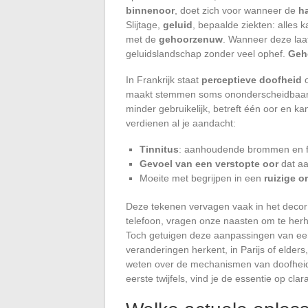
binnenoor
, doet zich voor wanneer de
h
Slijtage,
geluid
, bepaalde ziekten: alles 
met de
gehoorzenuw
. Wanneer deze laat
geluidslandschap zonder veel ophef.
Geh
In Frankrijk staat
perceptieve doofheid
o
maakt stemmen soms ononderscheidbaar
minder gebruikelijk, betreft één oor en k
verdienen al je aandacht:
Tinnitus
: aanhoudende brommen en f
Gevoel van een verstopte oor
dat a
Moeite met begrijpen in een
ruizige 
Deze tekenen vervagen vaak in het decor
telefoon, vragen onze naasten om te her
Toch getuigen deze aanpassingen van e
veranderingen herkent, in Parijs of elders
weten over de mechanismen van doofheid,
eerste twijfels, vind je de essentie op clara