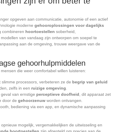
ingen zijn er om beter te
anger opgeven aan communicatie, autonomie of een actief
technologie moderne
gehooroplossingen voor dagelijks
ig combineren
hoortoestellen
soberheid,
e modellen van vandaag zijn ontworpen om soepel te
e aanpassing aan de omgeving, trouwe weergave van de
agse gehoorhulpmiddelen
r mensen die weer comfortabel willen luisteren:
et slimme processors, verbeteren ze de
begrip van geluid
den, zelfs in een
ruizige omgeving
.
 geval van ernstige
perceptieve doofheid
, dit apparaat zet
ie door de
gehoorzenuw
worden ontvangen.
tooth, bediening via een app, en dynamische aanpassing
pnieuw mogelijk, vergemakkelijken de uitwisseling en
ende hoortoestellen
zijn afgesteld om precies aan de