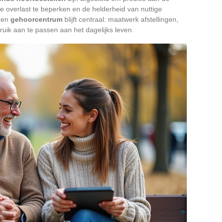
de overlast te beperken en de helderheid van nuttige
 een
gehoorcentrum
blijft centraal: maatwerk afstellingen,
uik aan te passen aan het dagelijks leven.