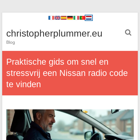
christopherplummer.eu
Blog
Praktische gids om snel en
stressvrij een Nissan radio code
te vinden