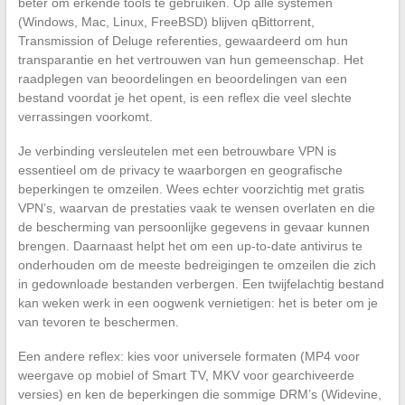
beter om erkende tools te gebruiken. Op alle systemen
(Windows, Mac, Linux, FreeBSD) blijven qBittorrent,
Transmission of Deluge referenties, gewaardeerd om hun
transparantie en het vertrouwen van hun gemeenschap. Het
raadplegen van beoordelingen en beoordelingen van een
bestand voordat je het opent, is een reflex die veel slechte
verrassingen voorkomt.
Je verbinding versleutelen met een betrouwbare VPN is
essentieel om de privacy te waarborgen en geografische
beperkingen te omzeilen. Wees echter voorzichtig met gratis
VPN’s, waarvan de prestaties vaak te wensen overlaten en die
de bescherming van persoonlijke gegevens in gevaar kunnen
brengen. Daarnaast helpt het om een up-to-date antivirus te
onderhouden om de meeste bedreigingen te omzeilen die zich
in gedownloade bestanden verbergen. Een twijfelachtig bestand
kan weken werk in een oogwenk vernietigen: het is beter om je
van tevoren te beschermen.
Een andere reflex: kies voor universele formaten (MP4 voor
weergave op mobiel of Smart TV, MKV voor gearchiveerde
versies) en ken de beperkingen die sommige DRM’s (Widevine,