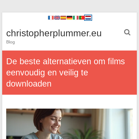
christopherplummer.eu
Blog
De beste alternatieven om films
eenvoudig en veilig te
downloaden