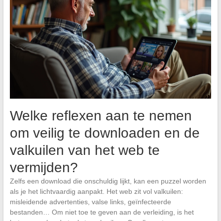
Welke reflexen aan te nemen
om veilig te downloaden en de
valkuilen van het web te
vermijden?
Zelfs een download die onschuldig lijkt, kan een puzzel worden
als je het lichtvaardig aanpakt. Het web zit vol valkuilen:
misleidende advertenties, valse links, geïnfecteerde
bestanden… Om niet toe te geven aan de verleiding, is het