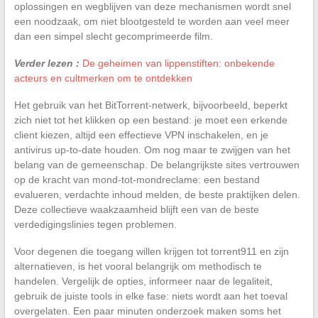
oplossingen en wegblijven van deze mechanismen wordt snel
een noodzaak, om niet blootgesteld te worden aan veel meer
dan een simpel slecht gecomprimeerde film.
Verder lezen :
De geheimen van lippenstiften: onbekende
acteurs en cultmerken om te ontdekken
Het gebruik van het BitTorrent-netwerk, bijvoorbeeld, beperkt
zich niet tot het klikken op een bestand: je moet een erkende
client kiezen, altijd een effectieve VPN inschakelen, en je
antivirus up-to-date houden. Om nog maar te zwijgen van het
belang van de gemeenschap. De belangrijkste sites vertrouwen
op de kracht van mond-tot-mondreclame: een bestand
evalueren, verdachte inhoud melden, de beste praktijken delen.
Deze collectieve waakzaamheid blijft een van de beste
verdedigingslinies tegen problemen.
Voor degenen die toegang willen krijgen tot torrent911 en zijn
alternatieven, is het vooral belangrijk om methodisch te
handelen. Vergelijk de opties, informeer naar de legaliteit,
gebruik de juiste tools in elke fase: niets wordt aan het toeval
overgelaten. Een paar minuten onderzoek maken soms het