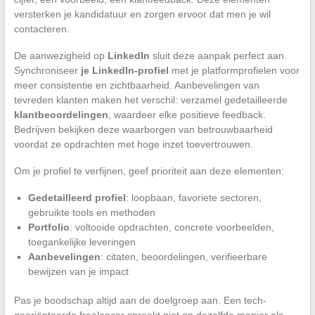
versterken je kandidatuur en zorgen ervoor dat men je wil
contacteren.
De aanwezigheid op
LinkedIn
sluit deze aanpak perfect aan.
Synchroniseer
je LinkedIn-profiel
met je platformprofielen voor
meer consistentie en zichtbaarheid. Aanbevelingen van
tevreden klanten maken het verschil: verzamel gedetailleerde
klantbeoordelingen
, waardeer elke positieve feedback.
Bedrijven bekijken deze waarborgen van betrouwbaarheid
voordat ze opdrachten met hoge inzet toevertrouwen.
Om je profiel te verfijnen, geef prioriteit aan deze elementen:
Gedetailleerd profiel
: loopbaan, favoriete sectoren,
gebruikte tools en methoden
Portfolio
: voltooide opdrachten, concrete voorbeelden,
toegankelijke leveringen
Aanbevelingen
: citaten, beoordelingen, verifieerbare
bewijzen van je impact
Pas je boodschap altijd aan de doelgroep aan. Een tech-
georiënteerde freelancer spreekt niet op dezelfde manier als