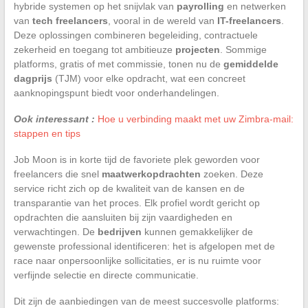
hybride systemen op het snijvlak van
payrolling
en netwerken
van
tech freelancers
, vooral in de wereld van
IT-freelancers
.
Deze oplossingen combineren begeleiding, contractuele
zekerheid en toegang tot ambitieuze
projecten
. Sommige
platforms, gratis of met commissie, tonen nu de
gemiddelde
dagprijs
(TJM) voor elke opdracht, wat een concreet
aanknopingspunt biedt voor onderhandelingen.
Ook interessant :
Hoe u verbinding maakt met uw Zimbra-mail:
stappen en tips
Job Moon is in korte tijd de favoriete plek geworden voor
freelancers die snel
maatwerkopdrachten
zoeken. Deze
service richt zich op de kwaliteit van de kansen en de
transparantie van het proces. Elk profiel wordt gericht op
opdrachten die aansluiten bij zijn vaardigheden en
verwachtingen. De
bedrijven
kunnen gemakkelijker de
gewenste professional identificeren: het is afgelopen met de
race naar onpersoonlijke sollicitaties, er is nu ruimte voor
verfijnde selectie en directe communicatie.
Dit zijn de aanbiedingen van de meest succesvolle platforms: