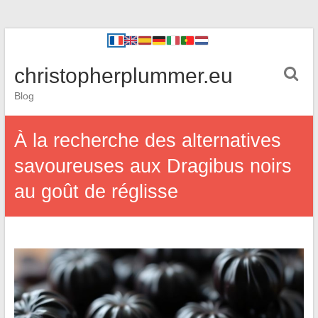
christopherplummer.eu
Blog
À la recherche des alternatives
savoureuses aux Dragibus noirs
au goût de réglisse