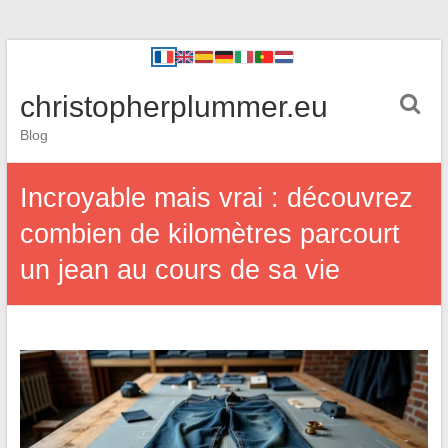
christopherplummer.eu
Blog
Incroyable mais vrai : découvrez
combien de kilomètres parcourt
un jean au cours de sa vie