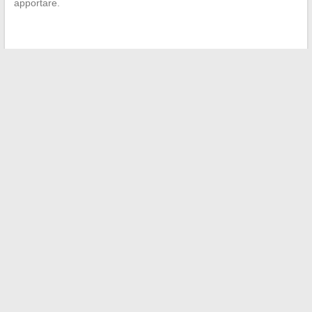
apportare.
←
I segreti dei rossetti: attori sconosciuti e marchi cult da
scoprire
Perché Margot Haddad preserva così tanto la vita privata di