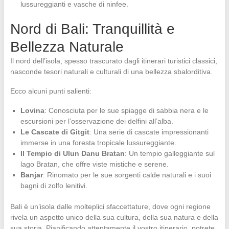
lussureggianti e vasche di ninfee.
Nord di Bali: Tranquillità e
Bellezza Naturale
Il nord dell’isola, spesso trascurato dagli itinerari turistici classici,
nasconde tesori naturali e culturali di una bellezza sbalorditiva.
Ecco alcuni punti salienti:
Lovina
: Conosciuta per le sue spiagge di sabbia nera e le
escursioni per l’osservazione dei delfini all’alba.
Le Cascate di Gitgit
: Una serie di cascate impressionanti
immerse in una foresta tropicale lussureggiante.
Il Tempio di Ulun Danu Bratan
: Un tempio galleggiante sul
lago Bratan, che offre viste mistiche e serene.
Banjar
: Rinomato per le sue sorgenti calde naturali e i suoi
bagni di zolfo lenitivi.
Bali è un’isola dalle molteplici sfaccettature, dove ogni regione
rivela un aspetto unico della sua cultura, della sua natura e della
sua storia. Pianificando attentamente il vostro itinerario, potrete