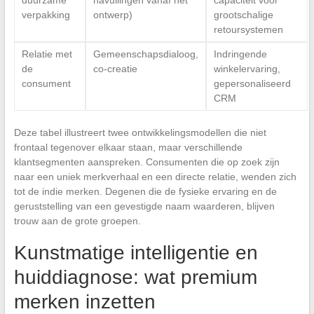
duurzame
navullingen vanaf het
capaciteit voor
verpakking
ontwerp)
grootschalige
retoursystemen
Relatie met
Gemeenschapsdialoog,
Indringende
de
co-creatie
winkelervaring,
consument
gepersonaliseerd
CRM
Deze tabel illustreert twee ontwikkelingsmodellen die niet
frontaal tegenover elkaar staan, maar verschillende
klantsegmenten aanspreken. Consumenten die op zoek zijn
naar een uniek merkverhaal en een directe relatie, wenden zich
tot de indie merken. Degenen die de fysieke ervaring en de
geruststelling van een gevestigde naam waarderen, blijven
trouw aan de grote groepen.
Kunstmatige intelligentie en
huiddiagnose: wat premium
merken inzetten