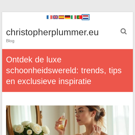
christopherplummer.eu
Blog
Ontdek de luxe
schoonheidswereld: trends, tips
en exclusieve inspiratie