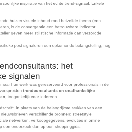
soonlijke inspiratie van het echte trend-signaal. Enkele
ende huizen visuele inhoud rond hetzelfde thema (een
iceren, is de convergentie een betrouwbare indicator
telier geven meer stilistische informatie dan verzorgde
cifieke post signaleren een opkomende belangstelling, nog
endconsultants: het
ke signalen
, maar hun werk was gereserveerd voor professionals in de
n verspreiden
trendconsultants en onafhankelijke
ven
, toegankelijk voor iedereen.
dschrift. In plaats van de belangrijkste stukken van een
nieuwsbrieven verschillende bronnen: streetstyle
ociale netwerken, verkoopgegevens, evoluties in online
 op een onderzoek dan op een shoppinggids.