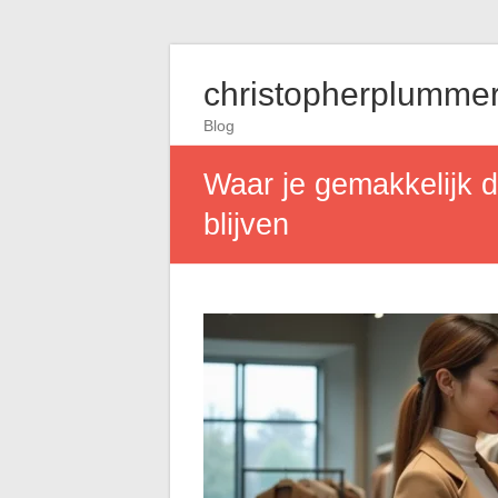
christopherplummer
Blog
Waar je gemakkelijk d
blijven