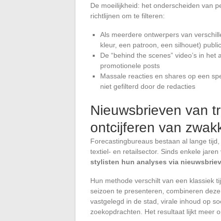
De moeilijkheid: het onderscheiden van per
richtlijnen om te filteren:
Als meerdere ontwerpers van verschill
kleur, een patroon, een silhouet) publ
De “behind the scenes” video’s in het a
promotionele posts
Massale reacties en shares op een spe
niet gefilterd door de redacties
Nieuwsbrieven van tr
ontcijferen van zwak
Forecastingbureaus bestaan al lange tijd
textiel- en retailsector. Sinds enkele jare
stylisten hun analyses via nieuwsbrie
Hun methode verschilt van een klassiek tij
seizoen te presenteren, combineren deze 
vastgelegd in de stad, virale inhoud op s
zoekopdrachten. Het resultaat lijkt meer