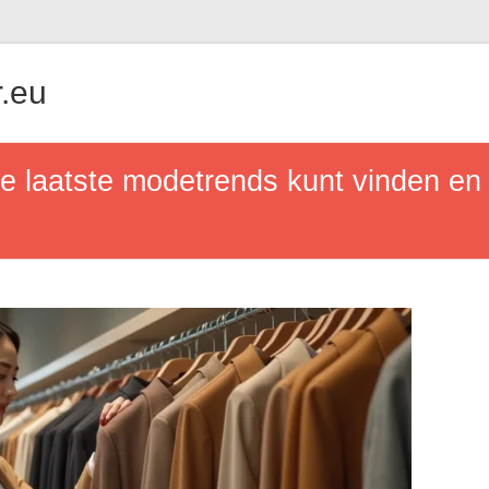
.eu
e laatste modetrends kunt vinden en 