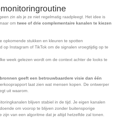
monitoringroutine
en zin als je ze niet regelmatig raadpleegt. Het idee is
, maar om
twee of drie complementaire kanalen te kiezen
e opkomende stukken en kleuren te spotten
gd op Instagram of TikTok om de signalen vroegtijdig op te
elke week gelezen wordt om de context achter de looks te
 bronnen geeft een betrouwbaardere visie dan één
erkooprapport laat zien wat mensen kopen. De ontwerper
egt uit waarom.
ringkanalen blijven stabiel in de tijd. Je eigen kanalen
ldoende om voorop te blijven zonder buitensporige
 zijn van een algoritme dat je altijd hetzelfde zal tonen.