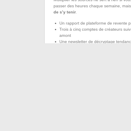
passer des heures chaque semaine, mai
de s’y tenir
.
Un rapport de plateforme de revente pa
Trois à cinq comptes de créateurs suiv
amont
Une newsletter de décryptage tendan
derrière les looks
Croiser ces trois types de sources do
seul réseau social.
Le rapport de revent
qui va arriver. La newsletter explique pou
La mode évolue vite, mais les bons canaux
et les consulter à un rythme régulier suffi
dépendre d’un algorithme qui vous montr