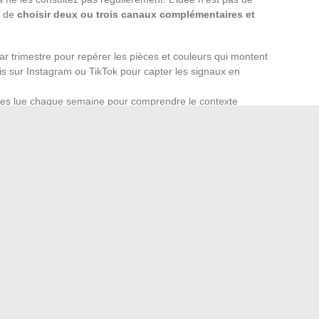
s de
choisir deux ou trois canaux complémentaires et
r trimestre pour repérer les pièces et couleurs qui montent
is sur Instagram ou TikTok pour capter les signaux en
ces lue chaque semaine pour comprendre le contexte
nne une vision plus fiable qu’un seul magazine ou un
e montre ce que les gens achètent. Le créateur montre ce
rquoi.
 de veille restent stables dans le temps. Trouver les vôtres
t à rester à la pointe sans effort démesuré, et surtout sans
era toujours la même chose.