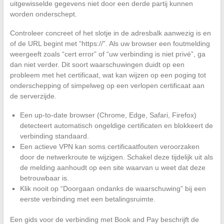
uitgewisselde gegevens niet door een derde partij kunnen
worden onderschept.
Controleer concreet of het slotje in de adresbalk aanwezig is en
of de URL begint met “https://”. Als uw browser een foutmelding
weergeeft zoals “cert error” of “uw verbinding is niet privé”, ga
dan niet verder. Dit soort waarschuwingen duidt op een
probleem met het certificaat, wat kan wijzen op een poging tot
onderschepping of simpelweg op een verlopen certificaat aan
de serverzijde.
Een up-to-date browser (Chrome, Edge, Safari, Firefox)
detecteert automatisch ongeldige certificaten en blokkeert de
verbinding standaard.
Een actieve VPN kan soms certificaatfouten veroorzaken
door de netwerkroute te wijzigen. Schakel deze tijdelijk uit als
de melding aanhoudt op een site waarvan u weet dat deze
betrouwbaar is.
Klik nooit op “Doorgaan ondanks de waarschuwing” bij een
eerste verbinding met een betalingsruimte.
Een gids voor de verbinding met Book and Pay beschrijft de