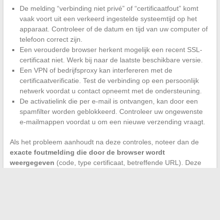
De melding “verbinding niet privé” of “certificaatfout” komt
vaak voort uit een verkeerd ingestelde systeemtijd op het
apparaat. Controleer of de datum en tijd van uw computer of
telefoon correct zijn.
Een verouderde browser herkent mogelijk een recent SSL-
certificaat niet. Werk bij naar de laatste beschikbare versie.
Een VPN of bedrijfsproxy kan interfereren met de
certificaatverificatie. Test de verbinding op een persoonlijk
netwerk voordat u contact opneemt met de ondersteuning.
De activatielink die per e-mail is ontvangen, kan door een
spamfilter worden geblokkeerd. Controleer uw ongewenste
e-mailmappen voordat u om een nieuwe verzending vraagt.
Als het probleem aanhoudt na deze controles, noteer dan de
exacte foutmelding die door de browser wordt
weergegeven
(code, type certificaat, betreffende URL). Deze
informatie versnelt de behandeling door de technische
ondersteuning aanzienlijk.
De eerste inlog op een Book and Pay-account beperkt zich niet
tot het invoeren van een gebruikersnaam. De keuze tussen een