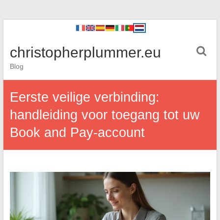
christopherplummer.eu
Blog
Eerste veilige verbinding:
handleiding voor toegang tot uw
Book and Pay-account