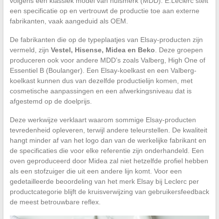
volgens een klassiek model van huismerk (MDD): E.Leclerc stelt
een specificatie op en vertrouwt de productie toe aan externe
fabrikanten, vaak aangeduid als OEM.
De fabrikanten die op de typeplaatjes van Elsay-producten zijn
vermeld, zijn
Vestel, Hisense, Midea en Beko
. Deze groepen
produceren ook voor andere MDD’s zoals Valberg, High One of
Essentiel B (Boulanger). Een Elsay-koelkast en een Valberg-
koelkast kunnen dus van dezelfde productielijn komen, met
cosmetische aanpassingen en een afwerkingsniveau dat is
afgestemd op de doelprijs.
Deze werkwijze verklaart waarom sommige Elsay-producten
tevredenheid opleveren, terwijl andere teleurstellen. De kwaliteit
hangt minder af van het logo dan van de werkelijke fabrikant en
de specificaties die voor elke referentie zijn onderhandeld. Een
oven geproduceerd door Midea zal niet hetzelfde profiel hebben
als een stofzuiger die uit een andere lijn komt. Voor een
gedetailleerde beoordeling van het merk Elsay bij Leclerc per
productcategorie blijft de kruisverwijzing van gebruikersfeedback
de meest betrouwbare reflex.