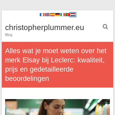
christopherplummer.eu
Blog
Alles wat je moet weten over het
merk Elsay bij Leclerc: kwaliteit,
prijs en gedetailleerde
beoordelingen