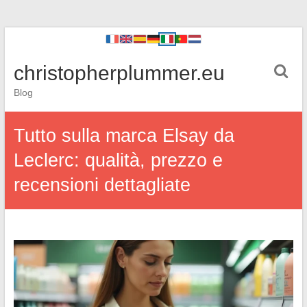
christopherplummer.eu
Blog
Tutto sulla marca Elsay da
Leclerc: qualità, prezzo e
recensioni dettagliate