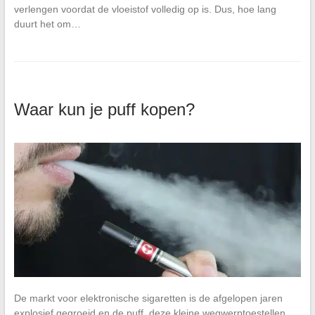
verlengen voordat de vloeistof volledig op is. Dus, hoe lang
duurt het om…
Waar kun je puff kopen?
De markt voor elektronische sigaretten is de afgelopen jaren
explosief gegroeid en de puff, deze kleine wegwerptoestellen,